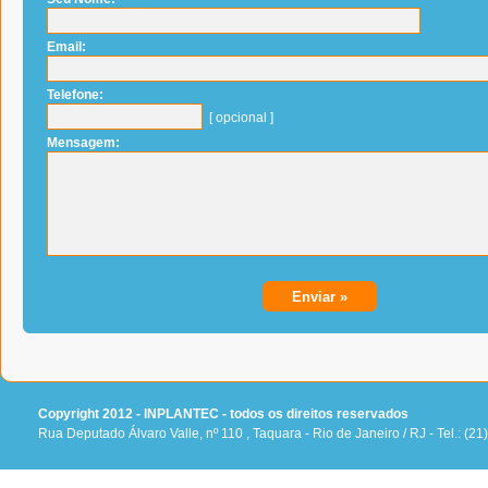
Email:
Telefone:
[ opcional ]
Mensagem:
Copyright 2012 - INPLANTEC - todos os direitos reservados
Rua Deputado Álvaro Valle, nº 110 , Taquara - Rio de Janeiro / RJ - Tel.: (2